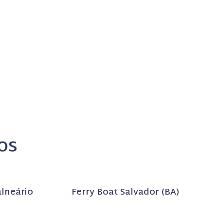
os
lneário
Ferry Boat Salvador (BA)
)