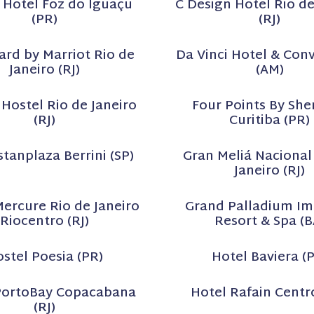
 Hotel Foz do Iguaçu
C Design Hotel Rio de
(PR)
(RJ)
ard by Marriot Rio de
Da Vinci Hotel & Con
Janeiro (RJ)
(AM)
i Hostel Rio de Janeiro
Four Points By She
(RJ)
Curitiba (PR)
tanplaza Berrini (SP)
Gran Meliá Nacional
Janeiro (RJ)
ercure Rio de Janeiro
Grand Palladium Im
Riocentro (RJ)
Resort & Spa (B
stel Poesia (PR)
Hotel Baviera (
PortoBay Copacabana
Hotel Rafain Centr
(RJ)